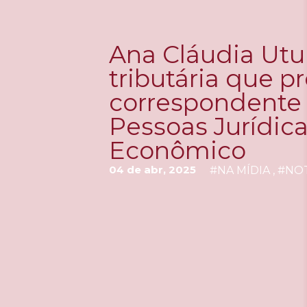
Ana Cláudia Utu
tributária que p
correspondente
Pessoas Jurídica
Econômico
04 de abr, 2025
#
NA MÍDIA
, #
NOT