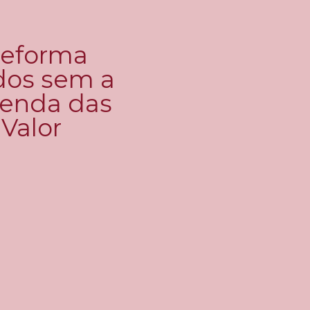
reforma
ndos sem a
Renda das
 Valor