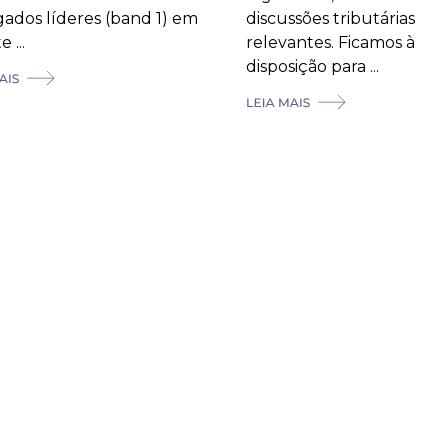
ados líderes (band 1) em
discussões tributárias
 ...
relevantes. Ficamos à
disposição para ...
Estou de acordo com a Política de privacidade de Utumi Advogados