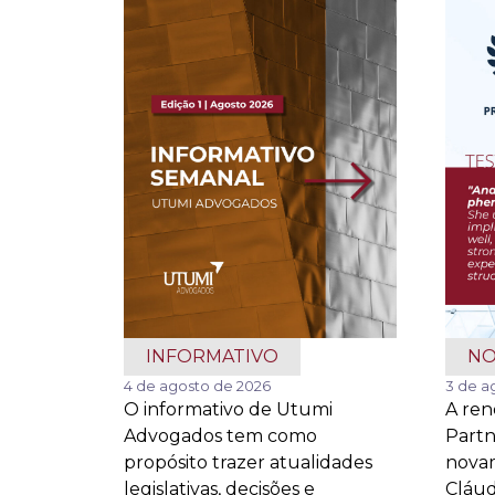
INFORMATIVO
NO
4 de agosto de 2026
3 de a
O informativo de Utumi
A re
Advogados tem como
Part
propósito trazer atualidades
novam
legislativas, decisões e
Cláud