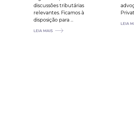
discussões tributárias
advog
relevantes. Ficamos à
Private
disposição para ...
Fique em
contato
Cadastre-se para receber
conteúdos criados pelo
escritório