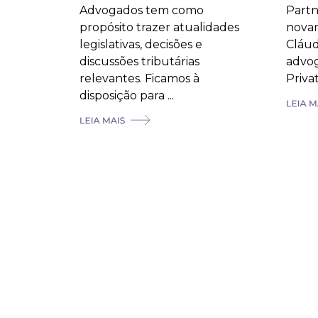
Advogados tem como
Part
propósito trazer atualidades
novam
legislativas, decisões e
Cláud
discussões tributárias
advog
relevantes. Ficamos à
Private
disposição para ...
Fique em
contato
Cadastre-se para receber