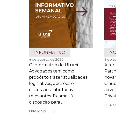
INFORMATIVO
NO
4 de agosto de 2026
3 de a
O informativo de Utumi
A re
Advogados tem como
Part
propósito trazer atualidades
novam
legislativas, decisões e
Cláud
discussões tributárias
advog
relevantes. Ficamos à
Private
disposição para ...