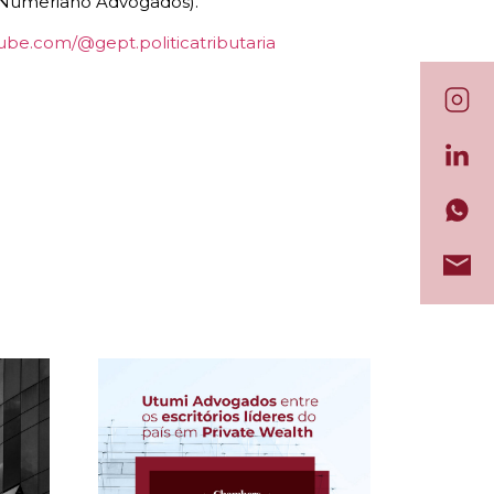
e Numeriano Advogados).
ube.com/@gept.politicatributaria