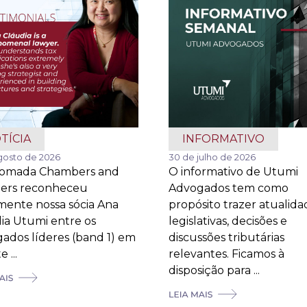
TÍCIA
INFORMATIVO
gosto de 2026
30 de julho de 2026
nomada Chambers and
O informativo de Utumi
ners reconheceu
Advogados tem como
ente nossa sócia Ana
propósito trazer atualida
ia Utumi entre os
legislativas, decisões e
ados líderes (band 1) em
discussões tributárias
 ...
relevantes. Ficamos à
disposição para ...