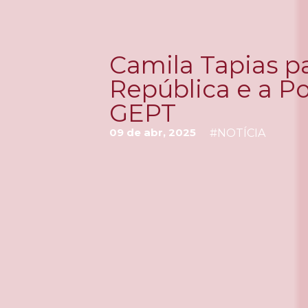
Camila Tapias p
República e a Pol
GEPT
09 de abr, 2025
#
NOTÍCIA