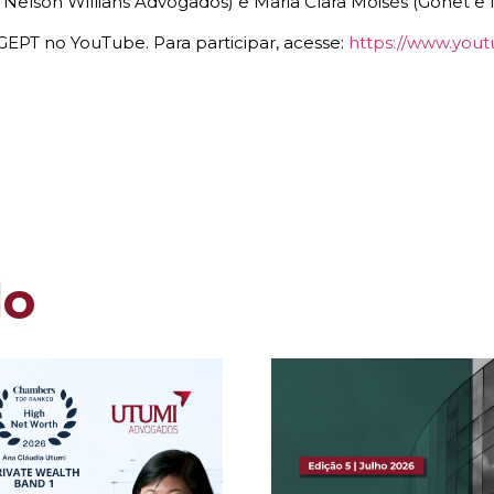
Nelson Willians Advogados) e Maria Clara Moisés (Gonet 
EPT no YouTube. Para participar, acesse:
https://www.yout
do