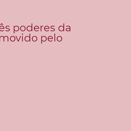
rês poderes da
romovido pelo